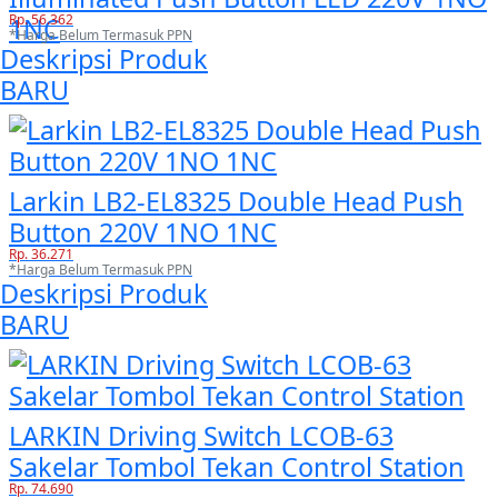
Rp. 56.362
1NC
*Harga Belum Termasuk PPN
Deskripsi Produk
BARU
Larkin LB2-EL8325 Double Head Push
Button 220V 1NO 1NC
Rp. 36.271
*Harga Belum Termasuk PPN
Deskripsi Produk
BARU
LARKIN Driving Switch LCOB-63
Sakelar Tombol Tekan Control Station
Rp. 74.690