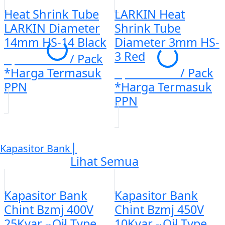
Heat Shrink Tube
LARKIN Heat
LARKIN Diameter
Shrink Tube
14mm HS-14 Black
Diameter 3mm HS-
3 Red
Rp. 481.394
/ Pack
*Harga Termasuk
Rp. 328.436
/ Pack
PPN
*Harga Termasuk
PPN
|
Kapasitor Bank
Lihat Semua
Kapasitor Bank
Kapasitor Bank
Chint Bzmj 400V
Chint Bzmj 450V
25Kvar - Oil Type
10Kvar - Oil Type